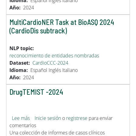
Idioma
Español
Inglés
Italiano
Año
2024
MultiCardioNER Task at BioASQ 2024
(CardioDis subtrack)
NLP topic
reconocimiento de entidades nombradas
Dataset
CardioCCC-2024
Idioma
Español
Inglés
Italiano
Año
2024
DrugTEMIST -2024
sobre DrugTEMIST -2024
Lee más
Inicie sesión
o
registrese
para enviar
comentarios
Una colección de informes de casos clínicos