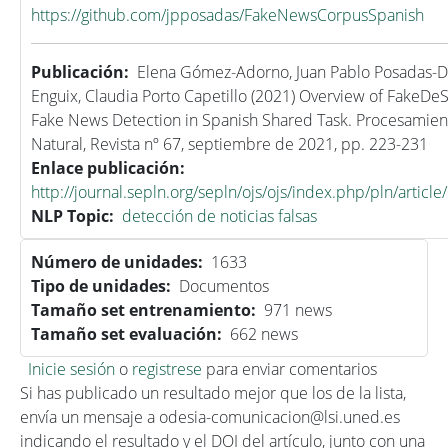
https://github.com/jpposadas/FakeNewsCorpusSpanish
Publicación
Elena Gómez-Adorno, Juan Pablo Posadas-
Enguix, Claudia Porto Capetillo (2021) Overview of FakeDeS
Fake News Detection in Spanish Shared Task. Procesamien
Natural, Revista nº 67, septiembre de 2021, pp. 223-231
Enlace publicación
http://journal.sepln.org/sepln/ojs/ojs/index.php/pln/arti
NLP Topic
detección de noticias falsas
Número de unidades
1633
Tipo de unidades
Documentos
Tamaño set entrenamiento
971 news
Tamaño set evaluación
662 news
Inicie sesión
o
registrese
para enviar comentarios
Si has publicado un resultado mejor que los de la lista,
envía un mensaje a odesia-comunicacion@lsi.uned.es
indicando el resultado y el DOI del artículo, junto con una