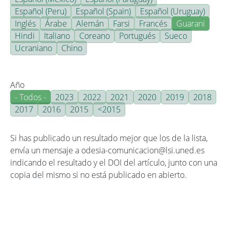
Español (Peru)
Español (Spain)
Español (Uruguay)
Inglés
Árabe
Alemán
Farsi
Francés
Guarani
Hindi
Italiano
Coreano
Portugués
Sueco
Ucraniano
Chino
Año
- Todos -
2023
2022
2021
2020
2019
2018
2017
2016
2015
<2015
Si has publicado un resultado mejor que los de la lista,
envía un mensaje a odesia-comunicacion@lsi.uned.es
indicando el resultado y el DOI del artículo, junto con una
copia del mismo si no está publicado en abierto.