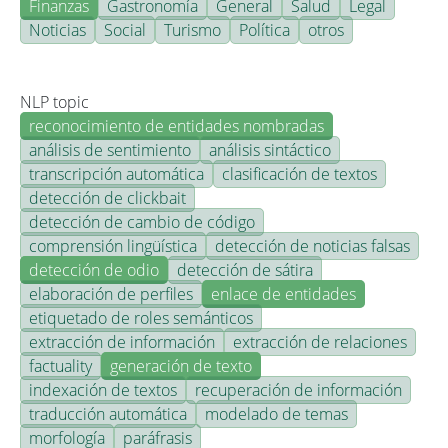
Finanzas
Gastronomía
General
Salud
Legal
Noticias
Social
Turismo
Política
otros
NLP topic
reconocimiento de entidades nombradas
análisis de sentimiento
análisis sintáctico
transcripción automática
clasificación de textos
detección de clickbait
detección de cambio de código
comprensión lingüística
detección de noticias falsas
detección de odio
detección de sátira
elaboración de perfiles
enlace de entidades
etiquetado de roles semánticos
extracción de información
extracción de relaciones
factuality
generación de texto
indexación de textos
recuperación de información
traducción automática
modelado de temas
morfología
paráfrasis