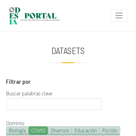
Pasar al contenido principal
DATASETS
Filtrar por
Buscar palabras clave
Dominio
Biología
COVID
Diversos
Educación
Ficción