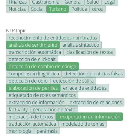
Finanzas
Gastronomía
General
Salud
Legal
Noticias
Social
Turismo
Política
otros
NLP topic
reconocimiento de entidades nombradas
análisis de sentimiento
análisis sintáctico
transcripción automática
clasificación de textos
detección de clickbait
detección de cambio de código
comprensión lingüística
detección de noticias falsas
detección de odio
detección de sátira
elaboración de perfiles
enlace de entidades
etiquetado de roles semánticos
extracción de información
extracción de relaciones
factuality
generación de texto
indexación de textos
recuperación de información
traducción automática
modelado de temas
morfología
paráfrasis