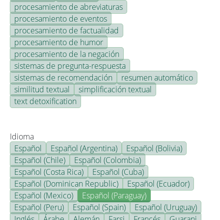
procesamiento de abreviaturas
procesamiento de eventos
procesamiento de factualidad
procesamiento de humor
procesamiento de la negación
sistemas de pregunta-respuesta
sistemas de recomendación
resumen automático
similitud textual
simplificación textual
text detoxification
Idioma
Español
Español (Argentina)
Español (Bolivia)
Español (Chile)
Español (Colombia)
Español (Costa Rica)
Español (Cuba)
Español (Dominican Republic)
Español (Ecuador)
Español (Mexico)
Español (Paraguay)
Español (Peru)
Español (Spain)
Español (Uruguay)
Inglés
Árabe
Alemán
Farsi
Francés
Guarani