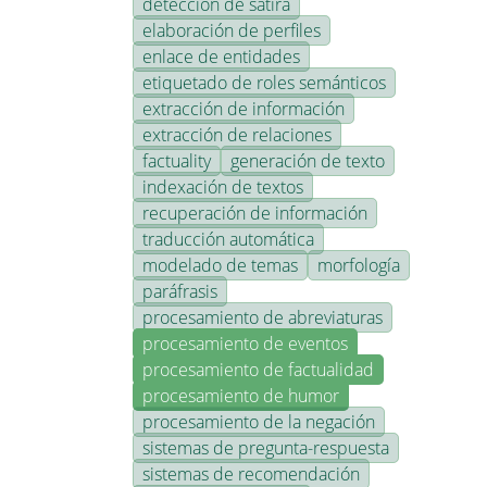
detección de sátira
elaboración de perfiles
enlace de entidades
etiquetado de roles semánticos
extracción de información
extracción de relaciones
factuality
generación de texto
indexación de textos
recuperación de información
traducción automática
modelado de temas
morfología
paráfrasis
procesamiento de abreviaturas
procesamiento de eventos
procesamiento de factualidad
procesamiento de humor
procesamiento de la negación
sistemas de pregunta-respuesta
sistemas de recomendación