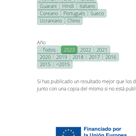
Guarani
Hindi
Italiano
Coreano
Portugués
Sueco
Ucraniano
Chino
Año
- Todos -
2023
2022
2021
2020
2019
2018
2017
2016
2015
<2015
Si has publicado un resultado mejor que los de
junto con una copia del mismo si no está publ