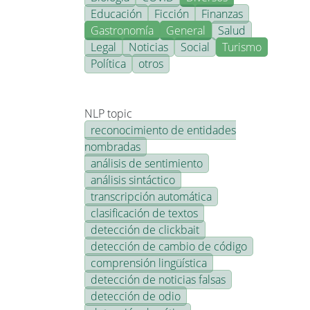
Educación
Ficción
Finanzas
Gastronomía
General
Salud
Legal
Noticias
Social
Turismo
Política
otros
NLP topic
reconocimiento de entidades
nombradas
análisis de sentimiento
análisis sintáctico
transcripción automática
clasificación de textos
detección de clickbait
detección de cambio de código
comprensión lingüística
detección de noticias falsas
detección de odio