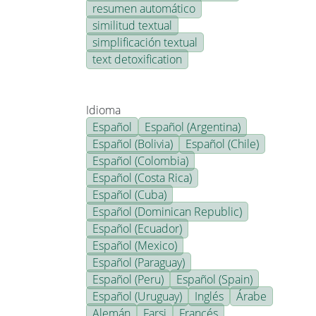
resumen automático
similitud textual
simplificación textual
text detoxification
Idioma
Español
Español (Argentina)
Español (Bolivia)
Español (Chile)
Español (Colombia)
Español (Costa Rica)
Español (Cuba)
Español (Dominican Republic)
Español (Ecuador)
Español (Mexico)
Español (Paraguay)
Español (Peru)
Español (Spain)
Español (Uruguay)
Inglés
Árabe
Alemán
Farsi
Francés