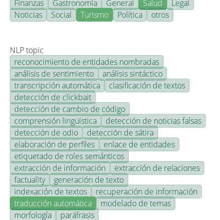
Finanzas
Gastronomía
General
Salud
Legal
Noticias
Social
Turismo
Política
otros
NLP topic
reconocimiento de entidades nombradas
análisis de sentimiento
análisis sintáctico
transcripción automática
clasificación de textos
detección de clickbait
detección de cambio de código
comprensión lingüística
detección de noticias falsas
detección de odio
detección de sátira
elaboración de perfiles
enlace de entidades
etiquetado de roles semánticos
extracción de información
extracción de relaciones
factuality
generación de texto
indexación de textos
recuperación de información
traducción automática
modelado de temas
morfología
paráfrasis