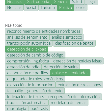
Finanzas
Gastronomía
General
Salud
Legal
Noticias
Social
Turismo
Política
otros
NLP topic
reconocimiento de entidades nombradas
análisis de sentimiento
análisis sintáctico
transcripción automática
clasificación de textos
detección de clickbait
detección de cambio de código
comprensión lingüística
detección de noticias falsas
detección de odio
detección de sátira
elaboración de perfiles
enlace de entidades
etiquetado de roles semánticos
extracción de información
extracción de relaciones
factuality
generación de texto
indexación de textos
recuperación de información
traducción automática
modelado de temas
morfología
paráfrasis