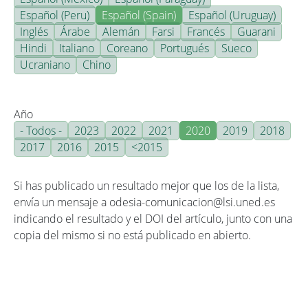
Español (Peru)
Español (Spain)
Español (Uruguay)
Inglés
Árabe
Alemán
Farsi
Francés
Guarani
Hindi
Italiano
Coreano
Portugués
Sueco
Ucraniano
Chino
Año
- Todos -
2023
2022
2021
2020
2019
2018
2017
2016
2015
<2015
Si has publicado un resultado mejor que los de la lista,
envía un mensaje a odesia-comunicacion@lsi.uned.es
indicando el resultado y el DOI del artículo, junto con una
copia del mismo si no está publicado en abierto.