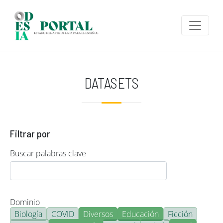
Pasar al contenido principal
DATASETS
Filtrar por
Buscar palabras clave
Dominio
Biología
COVID
Diversos
Educación
Ficción