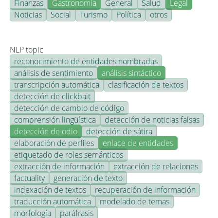
Finanzas
Gastronomía
General
Salud
Legal
Noticias
Social
Turismo
Política
otros
NLP topic
reconocimiento de entidades nombradas
análisis de sentimiento
análisis sintáctico
transcripción automática
clasificación de textos
detección de clickbait
detección de cambio de código
comprensión lingüística
detección de noticias falsas
detección de odio
detección de sátira
elaboración de perfiles
enlace de entidades
etiquetado de roles semánticos
extracción de información
extracción de relaciones
factuality
generación de texto
indexación de textos
recuperación de información
traducción automática
modelado de temas
morfología
paráfrasis