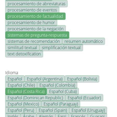
procesamiento de abreviaturas
procesamiento de eventos
procesamiento de factualidad
procesamiento de humor
procesamiento de la negación
sistemas de pregunta-respuesta
sistemas de recomendación
resumen automático
similitud textual
simplificación textual
text detoxification
Idioma
Español
Español (Argentina)
Español (Bolivia)
Español (Chile)
Español (Colombia)
Español (Costa Rica)
Español (Cuba)
Español (Dominican Republic)
Español (Ecuador)
Español (Mexico)
Español (Paraguay)
Español (Peru)
Español (Spain)
Español (Uruguay)
Inglés
Árabe
Alemán
Farsi
Francés
Guarani