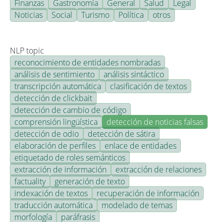
Finanzas
Gastronomía
General
Salud
Legal
Noticias
Social
Turismo
Política
otros
NLP topic
reconocimiento de entidades nombradas
análisis de sentimiento
análisis sintáctico
transcripción automática
clasificación de textos
detección de clickbait
detección de cambio de código
comprensión lingüística
detección de noticias falsas
detección de odio
detección de sátira
elaboración de perfiles
enlace de entidades
etiquetado de roles semánticos
extracción de información
extracción de relaciones
factuality
generación de texto
indexación de textos
recuperación de información
traducción automática
modelado de temas
morfología
paráfrasis