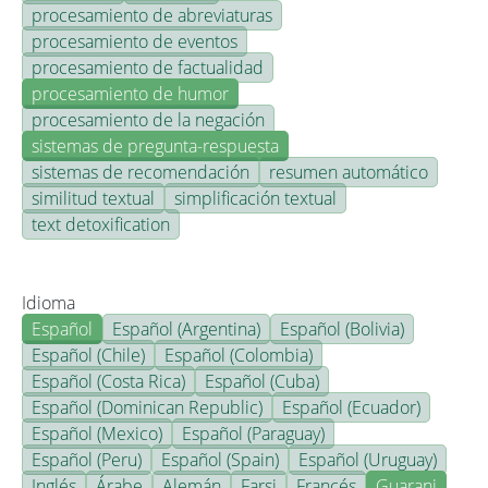
procesamiento de abreviaturas
procesamiento de eventos
procesamiento de factualidad
procesamiento de humor
procesamiento de la negación
sistemas de pregunta-respuesta
sistemas de recomendación
resumen automático
similitud textual
simplificación textual
text detoxification
Idioma
Español
Español (Argentina)
Español (Bolivia)
Español (Chile)
Español (Colombia)
Español (Costa Rica)
Español (Cuba)
Español (Dominican Republic)
Español (Ecuador)
Español (Mexico)
Español (Paraguay)
Español (Peru)
Español (Spain)
Español (Uruguay)
Inglés
Árabe
Alemán
Farsi
Francés
Guarani