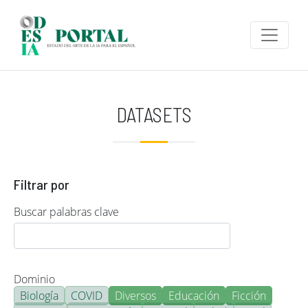
Pasar al contenido principal
DATASETS
Filtrar por
Buscar palabras clave
Dominio
Biología
COVID
Diversos
Educación
Ficción